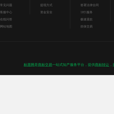
常见问题
提现方式
签署法律合同
客服中心
资金安全
1对1服务
在线问答
极速退款
网站地图
担保交易
标厝网
是
商标交易
一站式知产服务平台，提供
商标转让
，