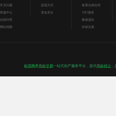
常见问题
提现方式
签署法律合同
客服中心
资金安全
1对1服务
在线问答
极速退款
网站地图
担保交易
标厝网
是
商标交易
一站式知产服务平台，提供
商标转让
，